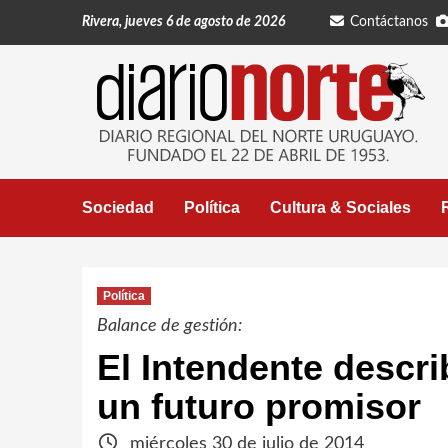
Saltar
Rivera, jueves 6 de agosto de 2026
Contáctanos
al
contenido
Sociedad
Política
Cultura & Sociales
Política
Balance de gestión:
El Intendente descri
un futuro promisor
miércoles 30 de julio de 2014