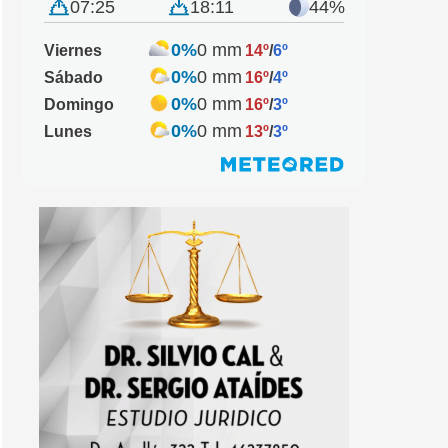
07:25
18:11
44%
0%
0 mm
Viernes
14º
/
6º
0%
0 mm
Sábado
16º
/
4º
0%
0 mm
Domingo
16º
/
3º
0%
0 mm
Lunes
13º
/
3º