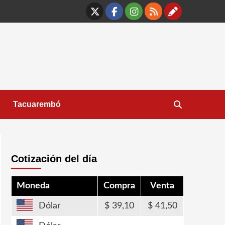
X
Facebook
Instagram
RSS
Contáct
Tacuarembó
Cotización del día
Moneda
Compra
Venta
Dólar
39,10
41,50