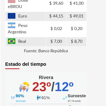
Dólar
39,60
41,00
eBROU
Euro
44,15
49,01
Peso
0,02
0,20
Argentino
Real
7,00
8,70
Fuente: Banco República
Estado del tiempo
Rivera
23º
/
12º
90%
Suroeste
91%
14.9 mm
37-74 km/h