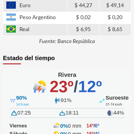
Euro
44,27
49,14
Peso Argentino
0,02
0,20
Real
6,95
8,65
Fuente: Banco República
Estado del tiempo
Rivera
23º
/
12º
90%
Suroeste
91%
14.9 mm
37-74 km/h
07:25
18:11
44%
0%
0 mm
Viernes
14º
/
6º
0%
0 mm
Sábado
16º
/
4º