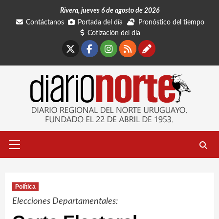
Saltar
Rivera, jueves 6 de agosto de 2026
al
Contáctanos
Portada del día
Pronóstico del tiempo
contenido
Cotización del día
X
Facebook
Instagram
RSS
Contáctano
Menú
primario
Política
Elecciones Departamentales: