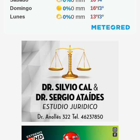
0%
0 mm
Domingo
16º
/
3º
0%
0 mm
Lunes
13º
/
3º