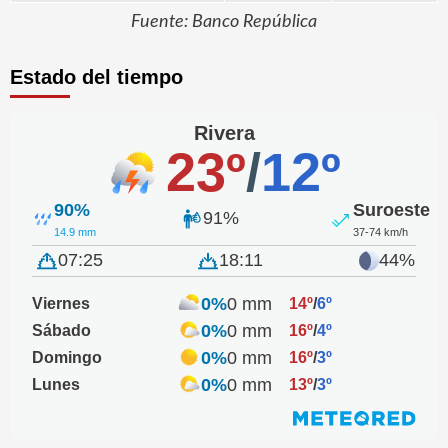
Fuente: Banco República
Estado del tiempo
Rivera
23º
/
12º
90%
Suroeste
91%
14.9 mm
37-74 km/h
07:25
18:11
44%
0%
0 mm
Viernes
14º
/
6º
0%
0 mm
Sábado
16º
/
4º
0%
0 mm
Domingo
16º
/
3º
0%
0 mm
Lunes
13º
/
3º