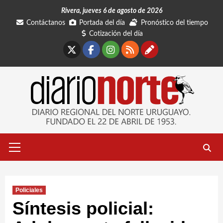
Saltar
Rivera, jueves 6 de agosto de 2026
al
Contáctanos
Portada del día
Pronóstico del tiempo
contenido
Cotización del día
X
Facebook
Instagram
RSS
Contáctano
Menú
primario
Policiales
Síntesis policial: