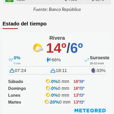
Fuente: Banco República
Estado del tiempo
Rivera
14º
/
6º
0%
Suroeste
66%
0 mm
26-52 km/h
07:24
18:11
33%
0%
0 mm
Sábado
16º
/
4º
0%
0 mm
Domingo
16º
/
3º
0%
0 mm
Lunes
13º
/
3º
20%
0 mm
Martes
13º
/
3º