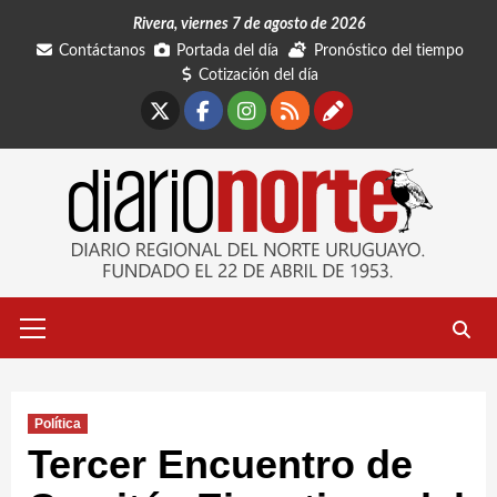
Saltar
Rivera, viernes 7 de agosto de 2026
al
Contáctanos
Portada del día
Pronóstico del tiempo
contenido
Cotización del día
X
Facebook
Instagram
RSS
Contáctano
Menú
primario
Política
Tercer Encuentro de