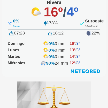
Rivera
16º
/
4º
0%
Suroeste
73%
0 mm
18-40 km/h
07:23
18:12
22%
0%
0 mm
Domingo
16º
/
3º
0%
0 mm
Lunes
13º
/
3º
0%
0 mm
Martes
14º
/
3º
90%
24 mm
Miércoles
12º
/
8º