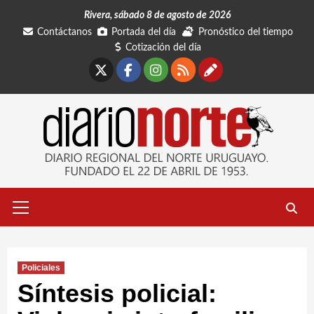
Saltar
Rivera, sábado 8 de agosto de 2026
al
Contáctanos
Portada del día
Pronóstico del tiempo
contenido
Cotización del día
X
Facebook
Instagram
RSS
Contáctano
Menú
primario
Policiales
Síntesis policial: