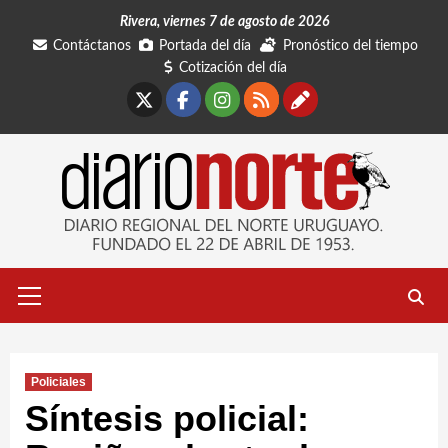
Saltar
Rivera, viernes 7 de agosto de 2026
al
Contáctanos
Portada del día
Pronóstico del tiempo
contenido
Cotización del día
X
Facebook
Instagram
RSS
Contáctano
Menú
primario
Policiales
Síntesis policial: