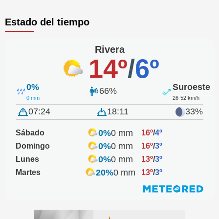
Estado del tiempo
Rivera
14º
/
6º
0%
Suroeste
66%
0 mm
26-52 km/h
07:24
18:11
33%
0%
0 mm
Sábado
16º
/
4º
0%
0 mm
Domingo
16º
/
3º
0%
0 mm
Lunes
13º
/
3º
20%
0 mm
Martes
13º
/
3º