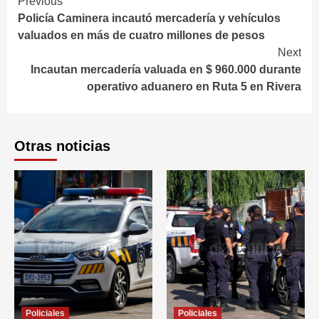
Continue
Previous
Policía Caminera incautó mercadería y vehículos
Reading
valuados en más de cuatro millones de pesos
Next
Incautan mercadería valuada en $ 960.000 durante
operativo aduanero en Ruta 5 en Rivera
Otras noticias
Policiales
Policiales