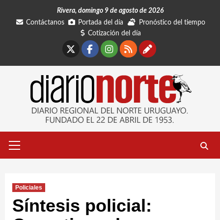
Saltar
Rivera, domingo 9 de agosto de 2026
al
Contáctanos
Portada del día
Pronóstico del tiempo
contenido
Cotización del día
X
Facebook
Instagram
RSS
Contáctano
Menú
primario
Policiales
Síntesis policial: