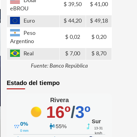
Dólar
39,50
41,00
eBROU
Euro
44,20
49,18
Peso
0,02
0,20
Argentino
Real
7,00
8,70
Fuente: Banco República
Estado del tiempo
Rivera
16º
/
3º
Sur
0%
55%
13-31
0 mm
km/h