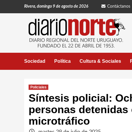
Saltar
Rivera, domingo 9 de agosto de 2026
Contáctanos
al
contenido
Sociedad
Política
Cultura & Sociales
Policiales
Síntesis policial: O
personas detenidas 
microtráfico