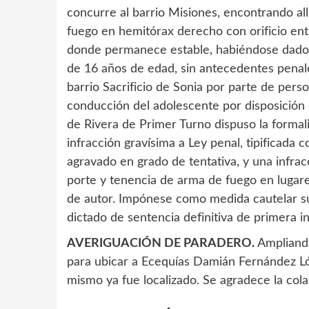
concurre al barrio Misiones, encontrando a
fuego en hemitórax derecho con orificio entra
donde permanece estable, habiéndose dado a 
de 16 años de edad, sin antecedentes penale
barrio Sacrificio de Sonia por parte de perso
conducción del adolescente por disposición d
de Rivera de Primer Turno dispuso la formali
infracción gravísima a Ley penal, tipificad
agravado en grado de tentativa, y una infracc
porte y tenencia de arma de fuego en lugare
de autor. Impónese como medida cautelar su
dictado de sentencia definitiva de primera in
AVERIGUACIÓN DE PARADERO.
Ampliando
para ubicar a Ecequías Damián Fernández Lóp
mismo ya fue localizado. Se agradece la cola