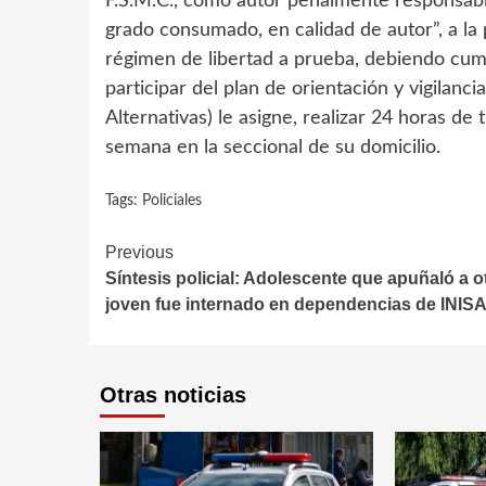
F.S.M.C., como autor penalmente responsabl
grado consumado, en calidad de autor”, a la
régimen de libertad a prueba, debiendo cumpl
participar del plan de orientación y vigila
Alternativas) le asigne, realizar 24 horas d
semana en la seccional de su domicilio.
Tags:
Policiales
Continue
Previous
Síntesis policial: Adolescente que apuñaló a o
Reading
joven fue internado en dependencias de INIS
Otras noticias