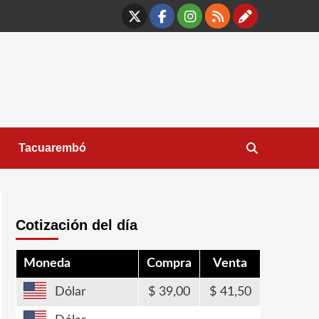
X
Facebook
Instagram
RSS
Contáct
Tacuarembó
Cotización del día
Moneda
Compra
Venta
Dólar
39,00
41,50