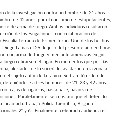
ión de la investigación contra un hombre de 21 años
hombre de 42 años, por el consumo de estupefacientes,
porte de arma de fuego. Ambos individuos resultaron
ección de Investigaciones, con colaboración de
a Fiscalía Letrada de Primer Turno. Uno de los hechos
. Diego Lamas el 26 de julio del presente año en horas
tando un arma de fuego y mediante amenazas exigió
ara luego retirarse del lugar. En momentos que policías
ona, alertados de lo sucedido, avistaron en la zona a
n el sujeto autor de la rapiña. Se tramitó orden de
n, deteniéndose a tres hombres, de 21, 23 y 42 años.
ron: cajas de cigarros, pasta base, balanza de
niciones. Paralelamente, se constató que el detenido
 incautada. Trabajó Policía Científica, Brigada
ionales 2º y 6º. Finalmente, celebrada audiencia el