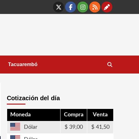
X
Facebook
Instagram
RSS
Contáct
Tacuarembó
Cotización del día
Moneda
Compra
Venta
Dólar
39,00
41,50