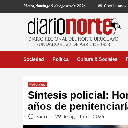
Saltar
Rivera, domingo 9 de agosto de 2026
Contáctanos
al
contenido
Sociedad
Política
Cultura & Sociales
Policiales
Síntesis policial: 
años de penitenciar
viernes 29 de agosto de 2025