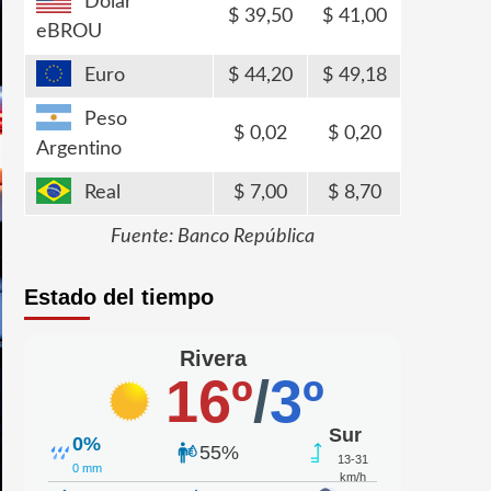
Dólar
39,50
41,00
eBROU
Euro
44,20
49,18
Peso
0,02
0,20
Argentino
Real
7,00
8,70
Fuente: Banco República
Estado del tiempo
Rivera
16º
/
3º
Sur
0%
55%
13-31
0 mm
km/h