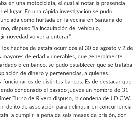
ba en una motocicleta, el cual al notar la presencia
en el lugar. En una rápida investigación se pudo
enunciada como hurtada en la vecina en Santana do
rno, dispuso “la incautación del vehículo,
gir novedad volver a enterar”.
os hechos de estafa ocurridos el 30 de agosto y 2 de
as mayores de edad vulnerables, que generalmente
uardado o en banco, se pudo establecer que se trataba
piación de dinero y pertenencias, a quienes
 funcionarios de distintos bancos. Es de destacar que
 Siendo condenado el pasado jueves un hombre de 31
imer Turno de Rivera dispuso, la condena de J.D.C.W.
 delito de asociación para delinquir en concurrencia
tafa, a cumplir la pena de seis meses de prisión, con