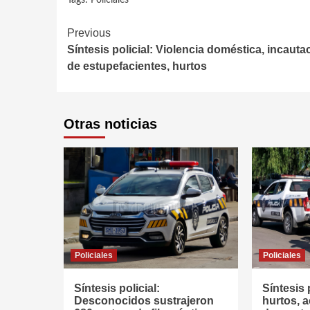
Tags:
Policiales
Continue
Previous
Síntesis policial: Violencia doméstica, incauta
Reading
de estupefacientes, hurtos
Otras noticias
Policiales
Policiales
Síntesis policial:
Síntesis 
Desconocidos sustrajeron
hurtos, a