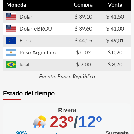
Moneda
Compra
Venta
Dólar
39,10
41,50
Dólar eBROU
39,60
41,00
Euro
44,15
49,01
Peso Argentino
0,02
0,20
Real
7,00
8,70
Fuente: Banco República
Estado del tiempo
Rivera
23º
/
12º
90%
Suroeste