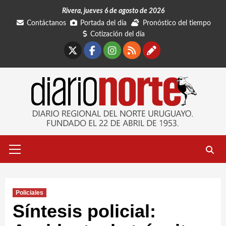
Saltar
Rivera, jueves 6 de agosto de 2026
al
Contáctanos
Portada del día
Pronóstico del tiempo
contenido
Cotización del día
X
Facebook
Instagram
RSS
Contáctano
Menú
primario
Policiales
Síntesis policial: