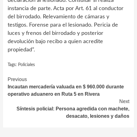
declaración al lesionado. Consultar si realiza
instancia de parte. Acta por Art. 61 al conductor
del birrodado. Relevamiento de cámaras y
testigos. Forense para el lesionado. Pericia de
luces y frenos del birrodado y posterior
devolución bajo recibo a quien acredite
propiedad”.
Tags:
Policiales
Continue
Previous
Incautan mercadería valuada en $ 960.000 durante
Reading
operativo aduanero en Ruta 5 en Rivera
Next
Síntesis policial: Persona agredida con machete,
desacato, lesiones y daños