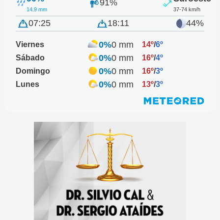
91%
14.9 mm
37-74 km/h
07:25
18:11
44%
0%
0 mm
Viernes
14º
/
6º
0%
0 mm
Sábado
16º
/
4º
0%
0 mm
Domingo
16º
/
3º
0%
0 mm
Lunes
13º
/
3º