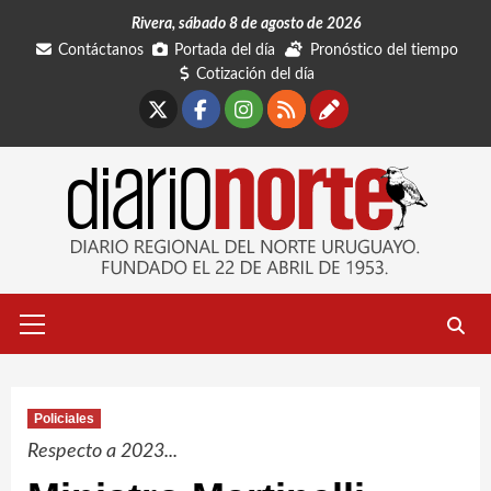
Saltar
Rivera, sábado 8 de agosto de 2026
al
Contáctanos
Portada del día
Pronóstico del tiempo
contenido
Cotización del día
X
Facebook
Instagram
RSS
Contáctano
Menú
primario
Policiales
Respecto a 2023...