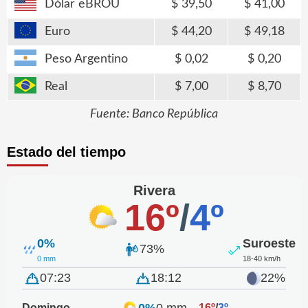
Dólar eBROU
39,50
41,00
Euro
44,20
49,18
Peso Argentino
0,02
0,20
Real
7,00
8,70
Fuente: Banco República
Estado del tiempo
Rivera
16º
/
4º
0%
Suroeste
73%
0 mm
18-40 km/h
07:23
18:12
22%
0%
0 mm
Domingo
16º
/
3º