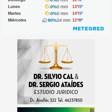
0%
0 mm
Lunes
13º
/
3º
0%
0 mm
Martes
14º
/
3º
90%
24 mm
Miércoles
12º
/
8º