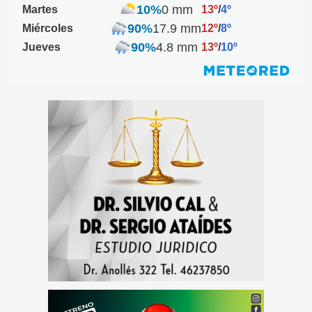
10%
0 mm
Martes
13º
/
4º
90%
17.9 mm
Miércoles
12º
/
8º
90%
4.8 mm
Jueves
13º
/
10º