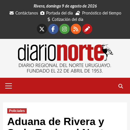
Saltar
Rivera, domingo 9 de agosto de 2026
al
Contáctanos
Portada del día
Pronóstico del tiempo
contenido
Cotización del día
X
Facebook
Instagram
RSS
Contáctano
Menú
primario
Policiales
Aduana de Rivera y