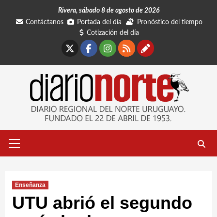
Saltar
Rivera, sábado 8 de agosto de 2026
al
Contáctanos
Portada del día
Pronóstico del tiempo
contenido
Cotización del día
X
Facebook
Instagram
RSS
Contáctano
Menú
primario
Enseñanza
UTU abrió el segundo