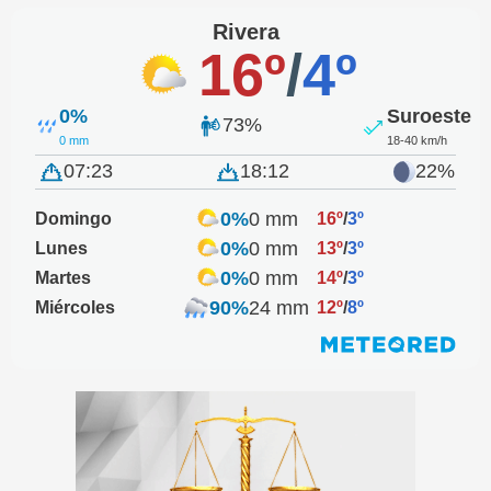
Rivera
16º
/
4º
0%
Suroeste
73%
0 mm
18-40 km/h
07:23
18:12
22%
0%
0 mm
Domingo
16º
/
3º
0%
0 mm
Lunes
13º
/
3º
0%
0 mm
Martes
14º
/
3º
90%
24 mm
Miércoles
12º
/
8º