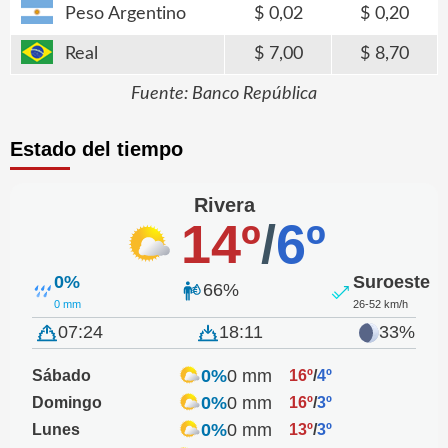
Peso Argentino
0,02
0,20
Real
7,00
8,70
Fuente: Banco República
Estado del tiempo
Rivera
14º
/
6º
0%
Suroeste
66%
0 mm
26-52 km/h
07:24
18:11
33%
0%
0 mm
Sábado
16º
/
4º
0%
0 mm
Domingo
16º
/
3º
0%
0 mm
Lunes
13º
/
3º