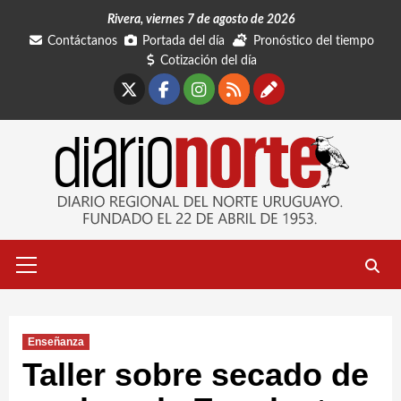
Saltar
Rivera, viernes 7 de agosto de 2026
al
Contáctanos
Portada del día
Pronóstico del tiempo
contenido
Cotización del día
X
Facebook
Instagram
RSS
Contáctano
Menú
primario
Enseñanza
Taller sobre secado de