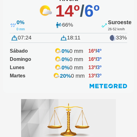
14º
/
6º
0%
Suroeste
66%
0 mm
26-52 km/h
07:24
18:11
33%
0%
0 mm
Sábado
16º
/
4º
0%
0 mm
Domingo
16º
/
3º
0%
0 mm
Lunes
13º
/
3º
20%
0 mm
Martes
13º
/
3º