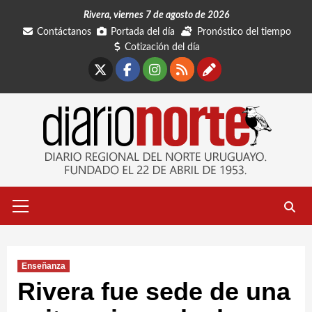
Saltar
Rivera, viernes 7 de agosto de 2026
al
Contáctanos
Portada del día
Pronóstico del tiempo
contenido
Cotización del día
X
Facebook
Instagram
RSS
Contáctano
Menú
primario
Enseñanza
Rivera fue sede de una