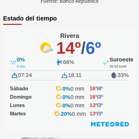
Fuente: Banco República
Estado del tiempo
Rivera
14º
/
6º
0%
Suroeste
66%
0 mm
26-52 km/h
07:24
18:11
33%
0%
0 mm
Sábado
16º
/
4º
0%
0 mm
Domingo
16º
/
3º
0%
0 mm
Lunes
13º
/
3º
20%
0 mm
Martes
13º
/
3º