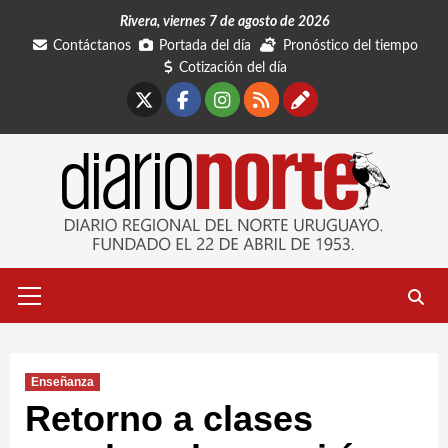
Saltar
Rivera, viernes 7 de agosto de 2026
al
Contáctanos
Portada del día
Pronóstico del tiempo
contenido
Cotización del día
X
Facebook
Instagram
RSS
Contáctano
Menú
primario
Enseñanza
Retorno a clases