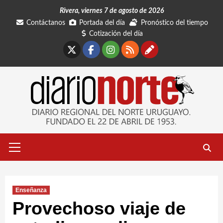
Saltar
Rivera, viernes 7 de agosto de 2026
al
Contáctanos
Portada del día
Pronóstico del tiempo
contenido
Cotización del día
X
Facebook
Instagram
RSS
Contáctano
Menú
primario
Enseñanza
Provechoso viaje de