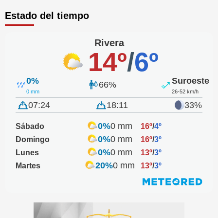
Estado del tiempo
Rivera
14º
/
6º
0%
Suroeste
66%
0 mm
26-52 km/h
07:24
18:11
33%
0%
0 mm
Sábado
16º
/
4º
0%
0 mm
Domingo
16º
/
3º
0%
0 mm
Lunes
13º
/
3º
20%
0 mm
Martes
13º
/
3º