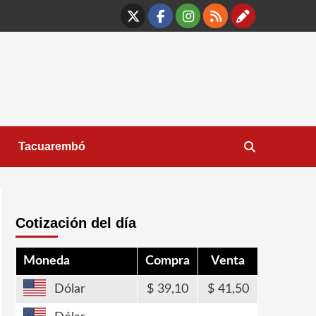
X
Facebook
Instagram
RSS
Contáct
Tacuarembó
Cotización del día
Moneda
Compra
Venta
Dólar
39,10
41,50