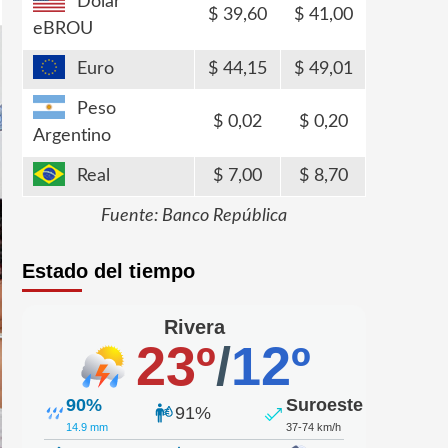
Dólar
39,60
41,00
eBROU
Euro
44,15
49,01
Peso
0,02
0,20
Argentino
Real
7,00
8,70
Fuente: Banco República
Estado del tiempo
Rivera
23º
/
12º
90%
Suroeste
91%
14.9 mm
37-74 km/h