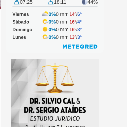
07:25
18:11
44%
0%
0 mm
Viernes
14º
/
6º
0%
0 mm
Sábado
16º
/
4º
0%
0 mm
Domingo
16º
/
3º
0%
0 mm
Lunes
13º
/
3º