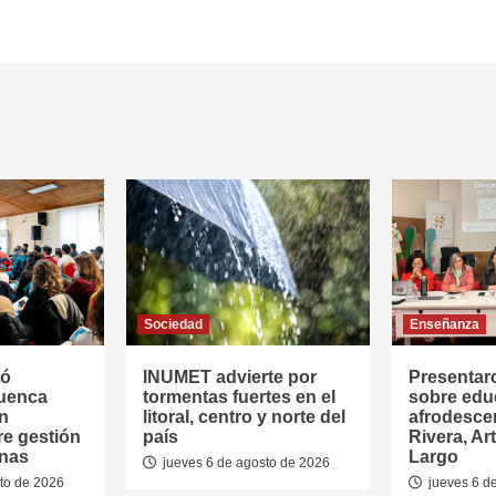
Sociedad
Enseñanza
tó
INUMET advierte por
Presentar
Cuenca
tormentas fuertes en el
sobre edu
en
litoral, centro y norte del
afrodesce
re gestión
país
Rivera, Ar
anas
Largo
jueves 6 de agosto de 2026
to de 2026
jueves 6 d