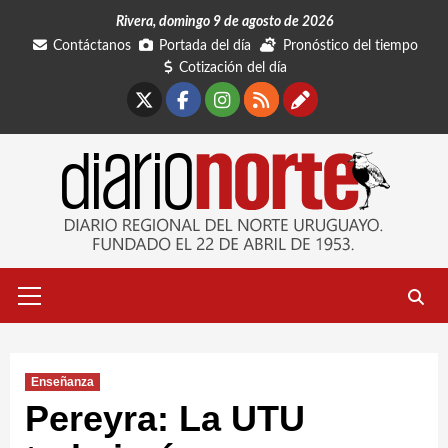
Saltar
Rivera, domingo 9 de agosto de 2026
al
Contáctanos
Portada del día
Pronóstico del tiempo
contenido
Cotización del día
X
Facebook
Instagram
RSS
Contáctano
Menú
primario
Enseñanza
Pereyra: La UTU