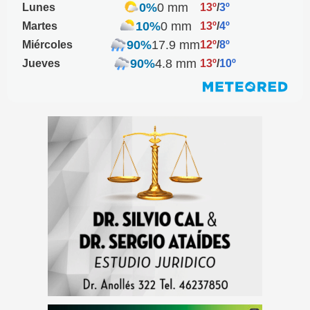
0%
0 mm
Lunes
13º
/
3º
10%
0 mm
Martes
13º
/
4º
90%
17.9 mm
Miércoles
12º
/
8º
90%
4.8 mm
Jueves
13º
/
10º