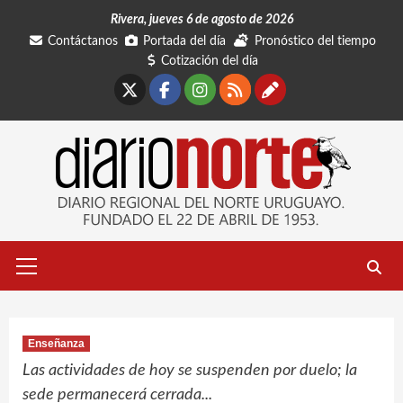
Saltar
Rivera, jueves 6 de agosto de 2026
al
Contáctanos
Portada del día
Pronóstico del tiempo
contenido
Cotización del día
X
Facebook
Instagram
RSS
Contáctano
Menú
primario
Enseñanza
Las actividades de hoy se suspenden por duelo; la
sede permanecerá cerrada...