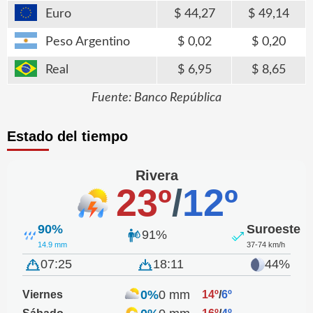
Euro
44,27
49,14
Peso Argentino
0,02
0,20
Real
6,95
8,65
Fuente: Banco República
Estado del tiempo
Rivera
23º
/
12º
90%
Suroeste
91%
14.9 mm
37-74 km/h
07:25
18:11
44%
0%
0 mm
Viernes
14º
/
6º