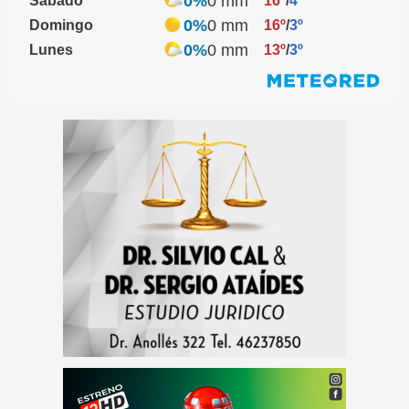
0%
0 mm
Sábado
16º
/
4º
0%
0 mm
Domingo
16º
/
3º
0%
0 mm
Lunes
13º
/
3º