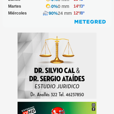
0%
0 mm
Martes
14º
/
3º
90%
24 mm
Miércoles
12º
/
8º