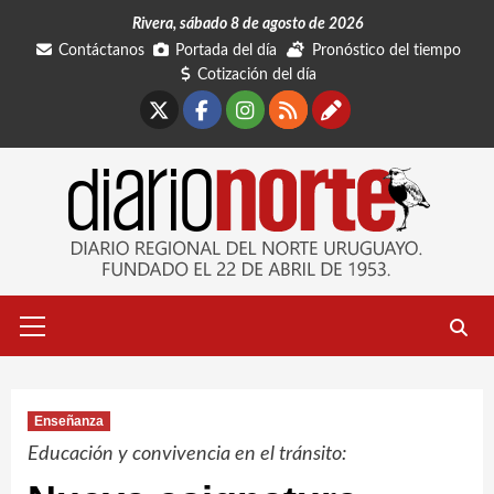
Saltar
Rivera, sábado 8 de agosto de 2026
al
Contáctanos
Portada del día
Pronóstico del tiempo
contenido
Cotización del día
X
Facebook
Instagram
RSS
Contáctano
Menú
primario
Enseñanza
Educación y convivencia en el tránsito: