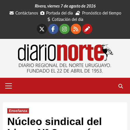
Saltar
Rivera, viernes 7 de agosto de 2026
al
Contáctanos
Portada del día
Pronóstico del tiempo
contenido
Cotización del día
X
Facebook
Instagram
RSS
Contáctano
Menú
primario
Enseñanza
Núcleo sindical del