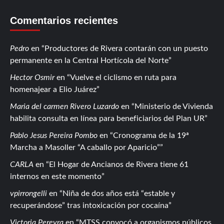
Comentarios recientes
Pedro
en
Productores de Rivera contarán con un puesto
permanente en la Central Hortícola del Norte
Hector Osmir
en
Vuelve el ciclismo en ruta para
homenajear a Elio Juárez
Maria del carmen Rivero Luzardo
en
Ministerio de Vivienda
habilita consulta en línea para beneficiarios del Plan UR
Pablo Jesus Pereira Pombo
en
Cronograma de la 19ª
Marcha a Masoller “A caballo por Aparicio”
CARLA
en
El Hogar de Ancianos de Rivera tiene 61
internos en este momento
vpirrongelli
en
Niña de dos años está “estable y
recuperándose” tras intoxicación por cocaína
Victoria Pereyra
en
MTSS convocó a organismos públicos