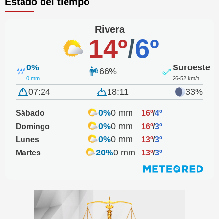
Estado del tiempo
Rivera
14º
/
6º
0%
Suroeste
66%
0 mm
26-52 km/h
07:24
18:11
33%
0%
0 mm
Sábado
16º
/
4º
0%
0 mm
Domingo
16º
/
3º
0%
0 mm
Lunes
13º
/
3º
20%
0 mm
Martes
13º
/
3º