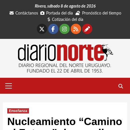
Saltar
Rivera, sábado 8 de agosto de 2026
al
Contáctanos
Portada del día
Pronóstico del tiempo
contenido
Cotización del día
X
Facebook
Instagram
RSS
Contáctano
Menú
primario
Enseñanza
Nucleamiento “Camino