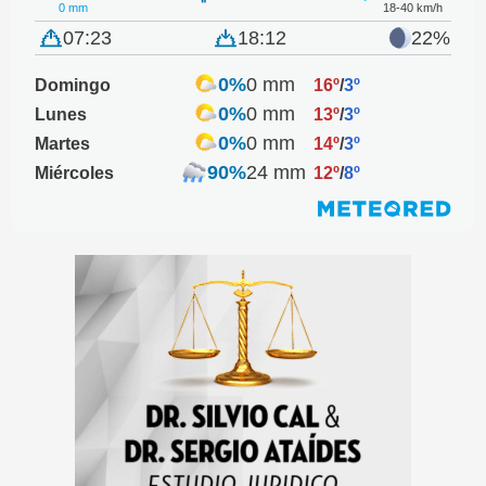
0 mm
18-40 km/h
07:23
18:12
22%
0%
0 mm
Domingo
16º
/
3º
0%
0 mm
Lunes
13º
/
3º
0%
0 mm
Martes
14º
/
3º
90%
24 mm
Miércoles
12º
/
8º