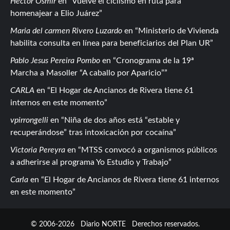
Hector Osmir
en
Vuelve el ciclismo en ruta para
homenajear a Elio Juárez
Maria del carmen Rivero Luzardo
en
Ministerio de Vivienda
habilita consulta en línea para beneficiarios del Plan UR
Pablo Jesus Pereira Pombo
en
Cronograma de la 19ª
Marcha a Masoller “A caballo por Aparicio”
CARLA
en
El Hogar de Ancianos de Rivera tiene 61
internos en este momento
vpirrongelli
en
Niña de dos años está “estable y
recuperándose” tras intoxicación por cocaína
Victoria Pereyra
en
MTSS convocó a organismos públicos
a adherirse al programa Yo Estudio y Trabajo
Carla
en
El Hogar de Ancianos de Rivera tiene 61 internos
en este momento
© 2006-2026
Diario NORTE
Derechos reservados.