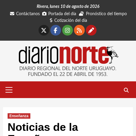
Saltar
Rivera, lunes 10 de agosto de 2026
al
Contáctanos
Portada del día
Pronóstico del tiempo
contenido
Cotización del día
X
Facebook
Instagram
RSS
Contáctano
Menú
primario
Enseñanza
Noticias de la