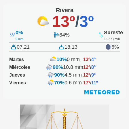
Rivera
13º
/
3º
0%
Sureste
64%
0 mm
16-37 km/h
07:21
18:13
6%
10%
0 mm
Martes
13º
/
4º
90%
10.8 mm
Miércoles
12º
/
8º
90%
4.5 mm
Jueves
12º
/
9º
70%
0.6 mm
Viernes
17º
/
11º