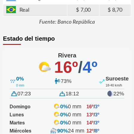
Real
7,00
8,70
Fuente: Banco República
Estado del tiempo
Rivera
16º
/
4º
0%
Suroeste
73%
0 mm
18-40 km/h
07:23
18:12
22%
0%
0 mm
Domingo
16º
/
3º
0%
0 mm
Lunes
13º
/
3º
0%
0 mm
Martes
14º
/
3º
90%
24 mm
Miércoles
12º
/
8º