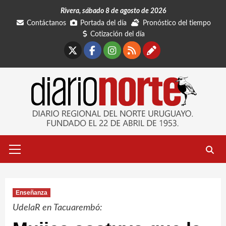
Saltar
Rivera, sábado 8 de agosto de 2026
al
Contáctanos
Portada del día
Pronóstico del tiempo
contenido
Cotización del día
X
Facebook
Instagram
RSS
Contáctano
Menú
primario
Enseñanza
UdelaR en Tacuarembó: