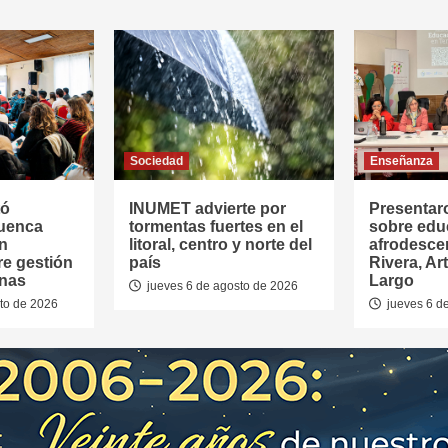
Sociedad
Enseñanza
tó
INUMET advierte por
Presentar
Cuenca
tormentas fuertes en el
sobre edu
en
litoral, centro y norte del
afrodesce
re gestión
país
Rivera, Ar
anas
Largo
jueves 6 de agosto de 2026
to de 2026
jueves 6 d