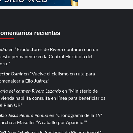
omentarios recientes
edro
en
Productores de Rivera contarán con un
uesto permanente en la Central Hortícola del
orte
ector Osmir
en
Vuelve el ciclismo en ruta para
omenajear a Elio Juárez
aria del carmen Rivero Luzardo
en
Ministerio de
ivienda habilita consulta en línea para beneficiarios
el Plan UR
ablo Jesus Pereira Pombo
en
Cronograma de la 19ª
archa a Masoller “A caballo por Aparicio”
ARLA
en
El Hogar de Ancianos de Rivera tiene 61