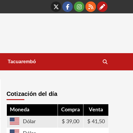
X
Facebook
Instagram
RSS
Contáct
Tacuarembó
Cotización del día
Moneda
Compra
Venta
Dólar
39,00
41,50