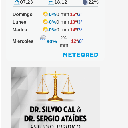
07:23
18:12
22%
0%
0 mm
Domingo
16º
/
3º
0%
0 mm
Lunes
13º
/
3º
0%
0 mm
Martes
14º
/
3º
24
90%
Miércoles
12º
/
8º
mm