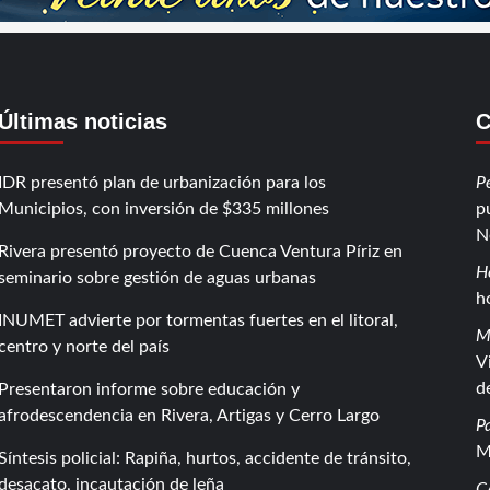
Últimas noticias
C
IDR presentó plan de urbanización para los
P
Municipios, con inversión de $335 millones
p
N
Rivera presentó proyecto de Cuenca Ventura Píriz en
H
seminario sobre gestión de aguas urbanas
h
INUMET advierte por tormentas fuertes en el litoral,
M
centro y norte del país
V
d
Presentaron informe sobre educación y
afrodescendencia en Rivera, Artigas y Cerro Largo
P
M
Síntesis policial: Rapiña, hurtos, accidente de tránsito,
desacato, incautación de leña
C