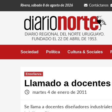
Saltar
Rivera, sábado 8 de agosto de 2026
Contáctanos
al
contenido
Sociedad
Política
Cultura & Sociales
Enseñanza
Llamado a docentes 
martes 4 de enero de 2011
Se llama a docentes diseñadores industriale