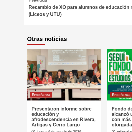
Continue
Previous
Recambio de XO para alumnos de educación 
Reading
(Liceos y UTU)
Otras noticias
Enseñanza
Enseñanza
Presentaron informe sobre
Fondo de
educación y
alcanzó 
afrodescendencia en Rivera,
con más 
Artigas y Cerro Largo
otorgada
jueves 6 de agosto de 2026
miércoles