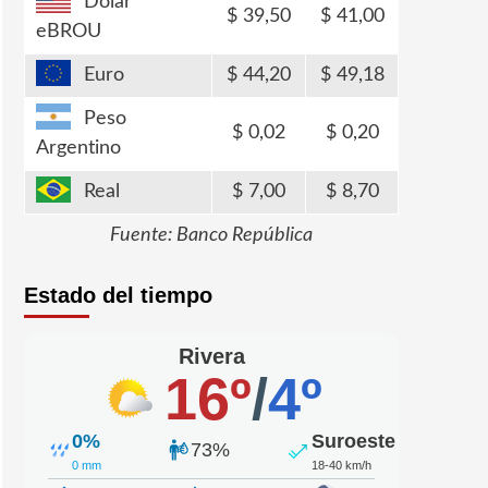
Dólar
39,50
41,00
eBROU
Euro
44,20
49,18
Peso
0,02
0,20
Argentino
Real
7,00
8,70
Fuente: Banco República
Estado del tiempo
Rivera
16º
/
4º
0%
Suroeste
73%
0 mm
18-40 km/h