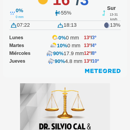
Sur
0%
55%
13-31
0 mm
km/h
07:22
18:13
13%
0%
0 mm
Lunes
13º
/
3º
10%
0 mm
Martes
13º
/
4º
90%
17.9 mm
Miércoles
12º
/
8º
90%
4.8 mm
Jueves
13º
/
10º