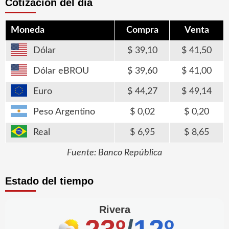
Cotización del día
Moneda
Compra
Venta
Dólar
39,10
41,50
Dólar eBROU
39,60
41,00
Euro
44,27
49,14
Peso Argentino
0,02
0,20
Real
6,95
8,65
Fuente: Banco República
Estado del tiempo
Rivera