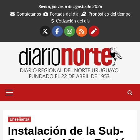
Saltar
Rivera, jueves 6 de agosto de 2026
al
Contáctanos
Portada del día
Pronóstico del tiempo
contenido
Cotización del día
X
Facebook
Instagram
RSS
Contáctano
Menú
primario
Enseñanza
Instalación de la Sub-