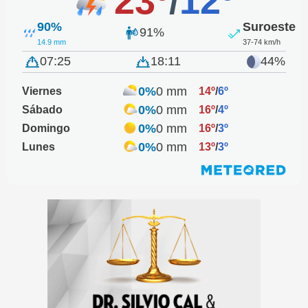
23º
/
12º
90%
Suroeste
91%
14.9 mm
37-74 km/h
07:25
18:11
44%
0%
0 mm
Viernes
14º
/
6º
0%
0 mm
Sábado
16º
/
4º
0%
0 mm
Domingo
16º
/
3º
0%
0 mm
Lunes
13º
/
3º