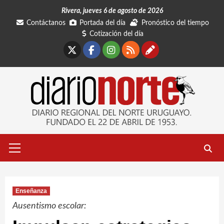
Saltar
Rivera, jueves 6 de agosto de 2026
al
Contáctanos
Portada del día
Pronóstico del tiempo
contenido
Cotización del día
X
Facebook
Instagram
RSS
Contáctano
Menú
primario
Enseñanza
Ausentismo escolar: