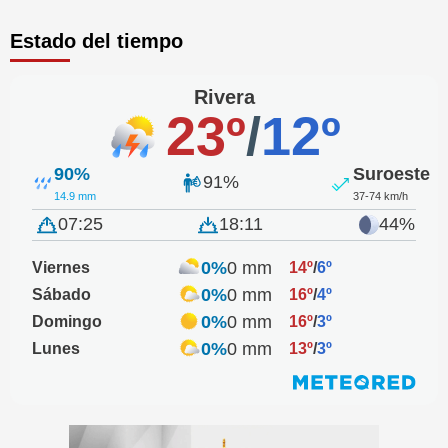
Estado del tiempo
Rivera
23º
/
12º
90%
Suroeste
91%
14.9 mm
37-74 km/h
07:25
18:11
44%
0%
0 mm
Viernes
14º
/
6º
0%
0 mm
Sábado
16º
/
4º
0%
0 mm
Domingo
16º
/
3º
0%
0 mm
Lunes
13º
/
3º