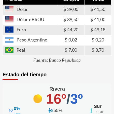
Dólar
39,00
41,50
Dólar eBROU
39,50
41,00
Euro
44,20
49,18
Peso Argentino
0,02
0,20
Real
7,00
8,70
Fuente: Banco República
Estado del tiempo
Rivera
16º
/
3º
Sur
0%
55%
13-31