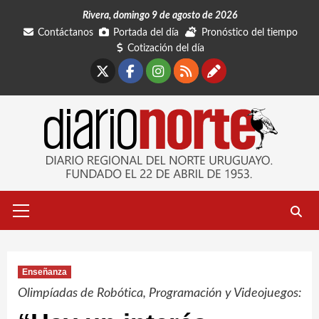
Saltar
Rivera, domingo 9 de agosto de 2026
al
Contáctanos
Portada del día
Pronóstico del tiempo
contenido
Cotización del día
X
Facebook
Instagram
RSS
Contáctano
Menú
primario
Enseñanza
Olimpíadas de Robótica, Programación y Videojuegos: