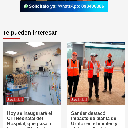
Te pueden interesar
Sociedad
Sociedad
Hoy se inaugurará el
Sander destacó
CTI Neonatal del
impacto de planta de
Hospital, que pasa a
Urufor en el empleo y