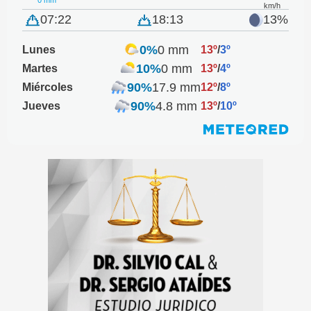
0 mm
km/h
07:22
18:13
13%
0%
0 mm
Lunes
13º
/
3º
10%
0 mm
Martes
13º
/
4º
90%
17.9 mm
Miércoles
12º
/
8º
90%
4.8 mm
Jueves
13º
/
10º