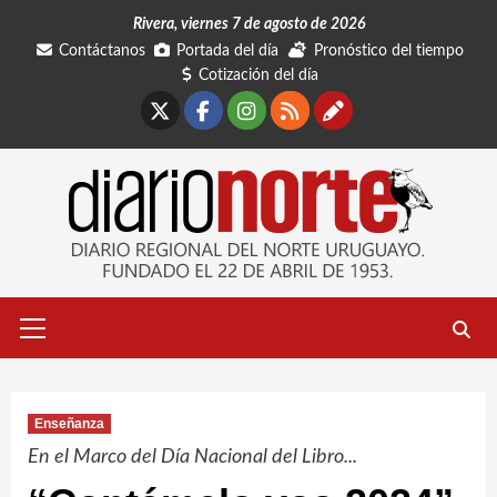
Saltar
Rivera, viernes 7 de agosto de 2026
al
Contáctanos
Portada del día
Pronóstico del tiempo
contenido
Cotización del día
X
Facebook
Instagram
RSS
Contáctano
Menú
primario
Enseñanza
En el Marco del Día Nacional del Libro...