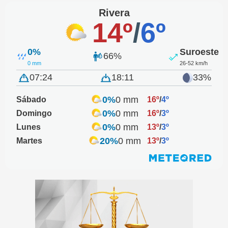
Rivera
14º
/
6º
0%
Suroeste
66%
0 mm
26-52 km/h
07:24
18:11
33%
0%
0 mm
Sábado
16º
/
4º
0%
0 mm
Domingo
16º
/
3º
0%
0 mm
Lunes
13º
/
3º
20%
0 mm
Martes
13º
/
3º