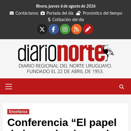
Saltar
Rivera, jueves 6 de agosto de 2026
al
Contáctanos
Portada del día
Pronóstico del tiempo
contenido
Cotización del día
X
Facebook
Instagram
RSS
Contáctano
Menú
primario
Enseñanza
Conferencia “El papel