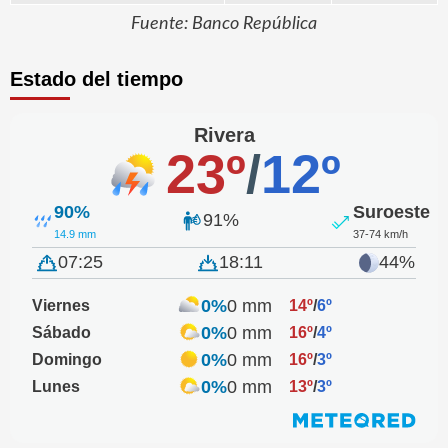
Fuente: Banco República
Estado del tiempo
Rivera
23º
/
12º
90%
Suroeste
91%
14.9 mm
37-74 km/h
07:25
18:11
44%
0%
0 mm
Viernes
14º
/
6º
0%
0 mm
Sábado
16º
/
4º
0%
0 mm
Domingo
16º
/
3º
0%
0 mm
Lunes
13º
/
3º