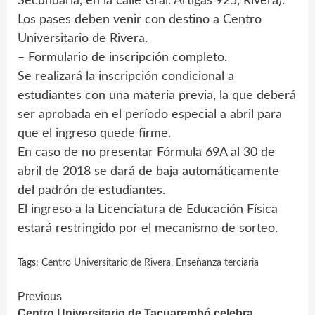
Secundaria, en la calle Gral. Artigas 925, Rivera).
Los pases deben venir con destino a Centro
Universitario de Rivera.
– Formulario de inscripción completo.
Se realizará la inscripción condicional a
estudiantes con una materia previa, la que deberá
ser aprobada en el período especial a abril para
que el ingreso quede firme.
En caso de no presentar Fórmula 69A al 30 de
abril de 2018 se dará de baja automáticamente
del padrón de estudiantes.
El ingreso a la Licenciatura de Educación Física
estará restringido por el mecanismo de sorteo.
Tags:
Centro Universitario de Rivera
,
Enseñanza terciaria
Continue
Previous
Centro Universitario de Tacuarembó celebra