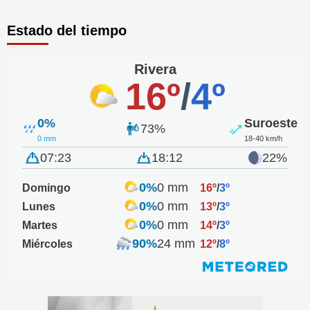
Estado del tiempo
Rivera
16º
/
4º
0%
Suroeste
73%
0 mm
18-40 km/h
07:23
18:12
22%
0%
0 mm
Domingo
16º
/
3º
0%
0 mm
Lunes
13º
/
3º
0%
0 mm
Martes
14º
/
3º
90%
24 mm
Miércoles
12º
/
8º