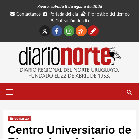
Saltar
Rivera, sábado 8 de agosto de 2026
al
Contáctanos
Portada del día
Pronóstico del tiempo
contenido
Cotización del día
X
Facebook
Instagram
RSS
Contáctano
Menú
primario
Enseñanza
Centro Universitario de