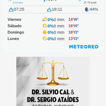
14.9 mm
37-74 km/h
07:25
18:11
44%
0%
0 mm
Viernes
14º
/
6º
0%
0 mm
Sábado
16º
/
4º
0%
0 mm
Domingo
16º
/
3º
0%
0 mm
Lunes
13º
/
3º