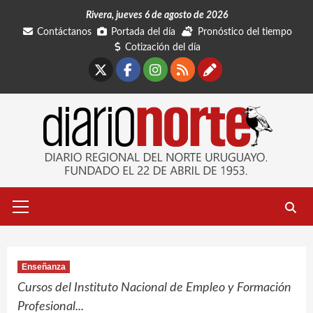
Saltar
Rivera, jueves 6 de agosto de 2026
al
Contáctanos
Portada del día
Pronóstico del tiempo
contenido
Cotización del día
X
Facebook
Instagram
RSS
Contáctano
Menú
primario
Enseñanza
Cursos del Instituto Nacional de Empleo y Formación
Profesional...