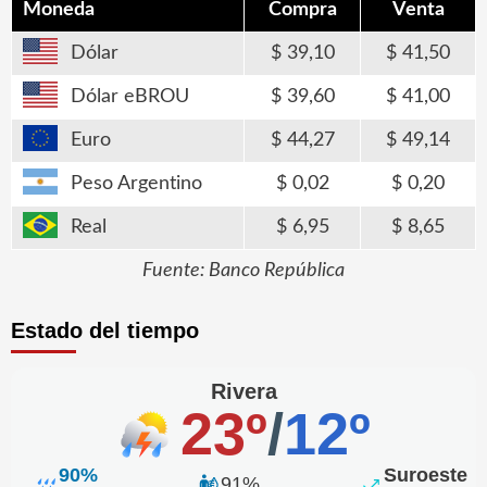
Moneda
Compra
Venta
Dólar
39,10
41,50
Dólar eBROU
39,60
41,00
Euro
44,27
49,14
Peso Argentino
0,02
0,20
Real
6,95
8,65
Fuente: Banco República
Estado del tiempo
Rivera
23º
/
12º
90%
Suroeste
91%