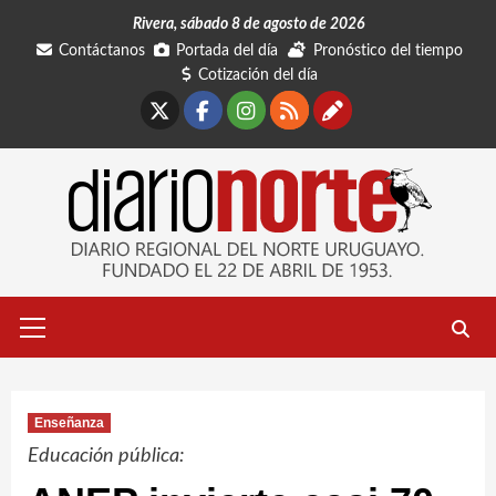
Saltar
Rivera, sábado 8 de agosto de 2026
al
Contáctanos
Portada del día
Pronóstico del tiempo
contenido
Cotización del día
X
Facebook
Instagram
RSS
Contáctano
Menú
primario
Enseñanza
Educación pública: