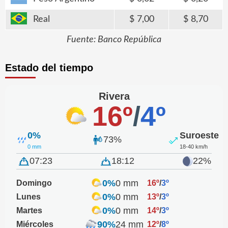
Real
7,00
8,70
Fuente: Banco República
Estado del tiempo
Rivera
16º
/
4º
0%
Suroeste
73%
0 mm
18-40 km/h
07:23
18:12
22%
0%
0 mm
Domingo
16º
/
3º
0%
0 mm
Lunes
13º
/
3º
0%
0 mm
Martes
14º
/
3º
90%
24 mm
Miércoles
12º
/
8º