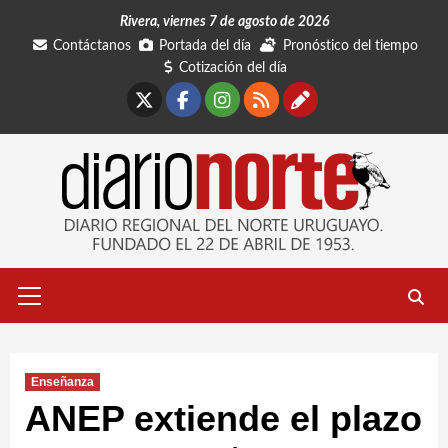
Saltar
Rivera, viernes 7 de agosto de 2026
al
Contáctanos
Portada del día
Pronóstico del tiempo
contenido
Cotización del día
X
Facebook
Instagram
RSS
Contáctano
Menú
primario
Enseñanza
ANEP extiende el plazo