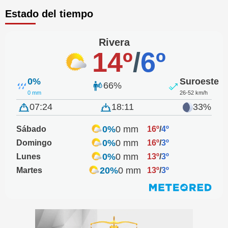
Estado del tiempo
Rivera
14º
/
6º
0%
Suroeste
66%
0 mm
26-52 km/h
07:24
18:11
33%
0%
0 mm
Sábado
16º
/
4º
0%
0 mm
Domingo
16º
/
3º
0%
0 mm
Lunes
13º
/
3º
20%
0 mm
Martes
13º
/
3º