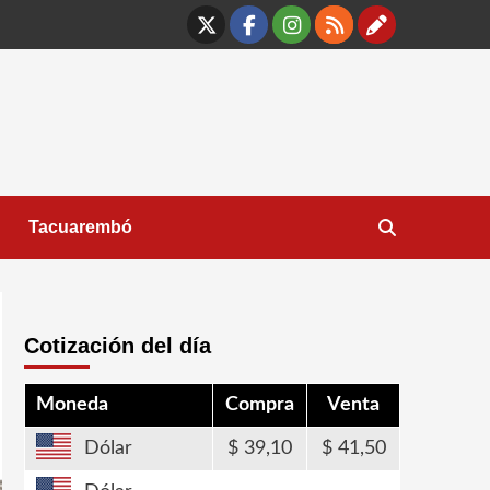
X
Facebook
Instagram
RSS
Contáct
Tacuarembó
Cotización del día
Moneda
Compra
Venta
Dólar
39,10
41,50