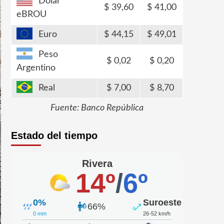
Dólar
39,60
41,00
eBROU
Euro
44,15
49,01
Peso
0,02
0,20
Argentino
Real
7,00
8,70
Fuente: Banco República
Estado del tiempo
Rivera
14º
/
6º
0%
Suroeste
66%
0 mm
26-52 km/h