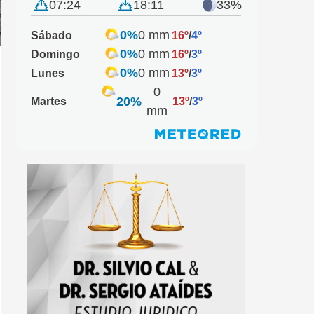
07:24
18:11
33%
0%
0 mm
Sábado
16º
/
4º
0%
0 mm
Domingo
16º
/
3º
0%
0 mm
Lunes
13º
/
3º
0
20%
Martes
13º
/
3º
mm