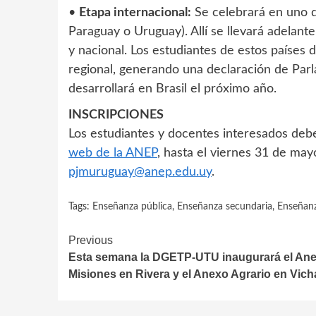
•
Etapa internacional:
Se celebrará en uno de
Paraguay o Uruguay). Allí se llevará adelan
y nacional. Los estudiantes de estos países 
regional, generando una declaración de Parl
desarrollará en Brasil el próximo año.
INSCRIPCIONES
Los estudiantes y docentes interesados debe
web de la ANEP
, hasta el viernes 31 de mayo
pjmuruguay@anep.edu.uy
.
Tags:
Enseñanza pública
,
Enseñanza secundaria
,
Enseñanz
Continue
Previous
Esta semana la DGETP-UTU inaugurará el An
Reading
Misiones en Rivera y el Anexo Agrario en Vic