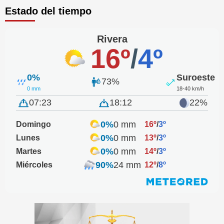
Estado del tiempo
Rivera
16º
/
4º
0%
Suroeste
73%
0 mm
18-40 km/h
07:23
18:12
22%
0%
0 mm
Domingo
16º
/
3º
0%
0 mm
Lunes
13º
/
3º
0%
0 mm
Martes
14º
/
3º
90%
24 mm
Miércoles
12º
/
8º