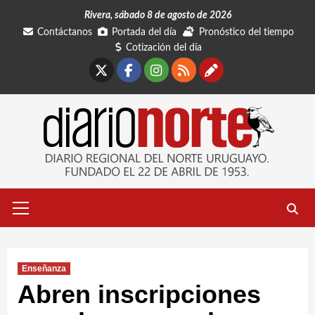
Saltar
Rivera, sábado 8 de agosto de 2026
al
Contáctanos
Portada del día
Pronóstico del tiempo
contenido
Cotización del día
X
Facebook
Instagram
RSS
Contáctano
Menú
primario
Enseñanza
Abren inscripciones