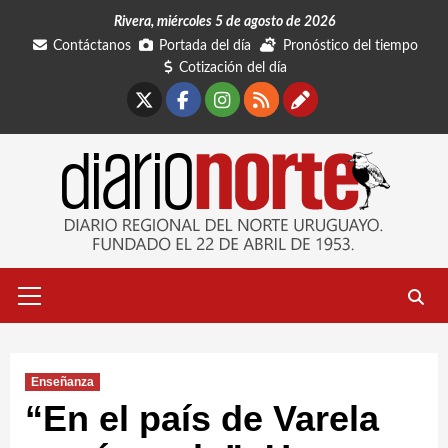
Saltar
Rivera, miércoles 5 de agosto de 2026
al
Contáctanos
Portada del día
Pronóstico del tiempo
contenido
Cotización del día
X
Facebook
Instagram
RSS
Contáctano
Menú
primario
Enseñanza
“En el país de Varela