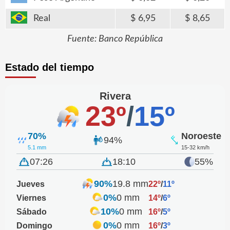
Real
6,95
8,65
Fuente: Banco República
Estado del tiempo
Rivera
23º
/
15º
70%
Noroeste
94%
5.1 mm
15-32 km/h
07:26
18:10
55%
90%
19.8 mm
Jueves
22º
/
11º
0%
0 mm
Viernes
14º
/
6º
10%
0 mm
Sábado
16º
/
5º
0%
0 mm
Domingo
16º
/
3º