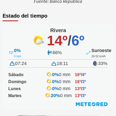
Fuente: Banco República
Estado del tiempo
Rivera
14º
/
6º
0%
Suroeste
66%
0 mm
26-52 km/h
07:24
18:11
33%
0%
0 mm
Sábado
16º
/
4º
0%
0 mm
Domingo
16º
/
3º
0%
0 mm
Lunes
13º
/
3º
20%
0 mm
Martes
13º
/
3º