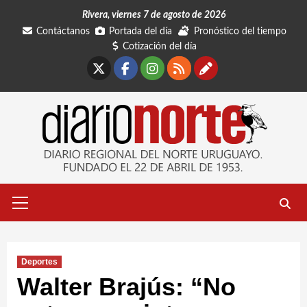
Saltar
Rivera, viernes 7 de agosto de 2026
al
Contáctanos
Portada del día
Pronóstico del tiempo
contenido
Cotización del día
X
Facebook
Instagram
RSS
Contáctano
Menú
primario
Deportes
Walter Brajús: “No