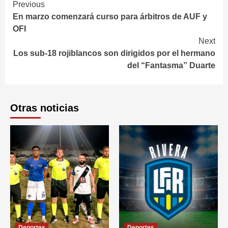
Continue
Previous
En marzo comenzará curso para árbitros de AUF y
Reading
OFI
Next
Los sub-18 rojiblancos son dirigidos por el hermano
del “Fantasma” Duarte
Otras noticias
Deportes
Deportes