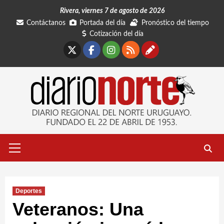
Saltar
Rivera, viernes 7 de agosto de 2026
al
Contáctanos
Portada del día
Pronóstico del tiempo
contenido
Cotización del día
X
Facebook
Instagram
RSS
Contáctano
Menú
primario
Deportes
Veteranos: Una