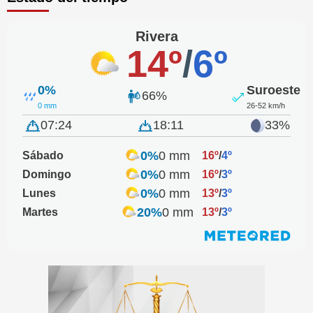
Rivera
14º
/
6º
0%
Suroeste
66%
0 mm
26-52 km/h
07:24
18:11
33%
0%
0 mm
Sábado
16º
/
4º
0%
0 mm
Domingo
16º
/
3º
0%
0 mm
Lunes
13º
/
3º
20%
0 mm
Martes
13º
/
3º