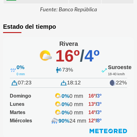
Fuente: Banco República
Estado del tiempo
Rivera
16º
/
4º
0%
Suroeste
73%
0 mm
18-40 km/h
07:23
18:12
22%
0%
0 mm
Domingo
16º
/
3º
0%
0 mm
Lunes
13º
/
3º
0%
0 mm
Martes
14º
/
3º
90%
24 mm
Miércoles
12º
/
8º