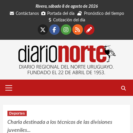
Saltar
Rivera, sábado 8 de agosto de 2026
al
Contáctanos
Portada del día
Pronóstico del tiempo
contenido
Cotización del día
X
Facebook
Instagram
RSS
Contáctano
Menú
primario
Deportes
Charla destinada a los técnicos de las divisiones
juveniles...