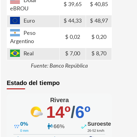
Dólar
39,65
40,85
eBROU
Euro
44,33
48,97
Peso
0,02
0,20
Argentino
Real
7,00
8,70
Fuente: Banco República
Estado del tiempo
Rivera
14º
/
6º
0%
Suroeste
66%
0 mm
26-52 km/h