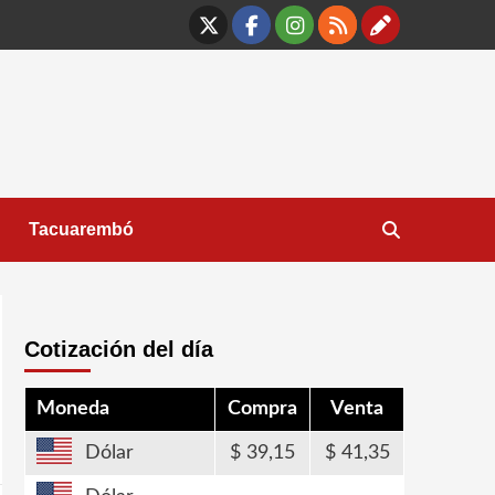
X
Facebook
Instagram
RSS
Contáct
Tacuarembó
Cotización del día
Moneda
Compra
Venta
Dólar
39,15
41,35