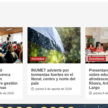
Sociedad
Enseñanza
tó
INUMET advierte por
Presentar
Cuenca
tormentas fuertes en el
sobre edu
en
litoral, centro y norte del
afrodesce
re gestión
país
Rivera, Ar
anas
Largo
jueves 6 de agosto de 2026
to de 2026
jueves 6 d