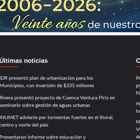
Últimas noticias
C
IDR presentó plan de urbanización para los
P
Municipios, con inversión de $335 millones
p
N
Rivera presentó proyecto de Cuenca Ventura Píriz en
H
seminario sobre gestión de aguas urbanas
h
INUMET advierte por tormentas fuertes en el litoral,
M
centro y norte del país
V
d
Presentaron informe sobre educación y