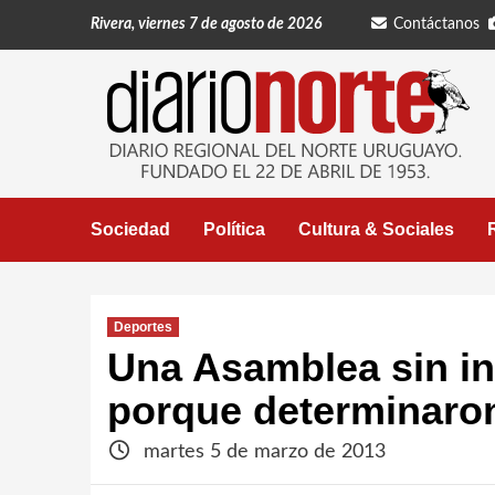
Saltar
Rivera, viernes 7 de agosto de 2026
Contáctanos
al
contenido
Sociedad
Política
Cultura & Sociales
Deportes
Una Asamblea sin in
porque determinaron
martes 5 de marzo de 2013