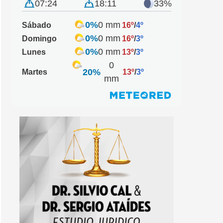
07:24
18:11
33%
0%
0 mm
Sábado
16º
/
4º
0%
0 mm
Domingo
16º
/
3º
0%
0 mm
Lunes
13º
/
3º
0
20%
Martes
13º
/
3º
mm