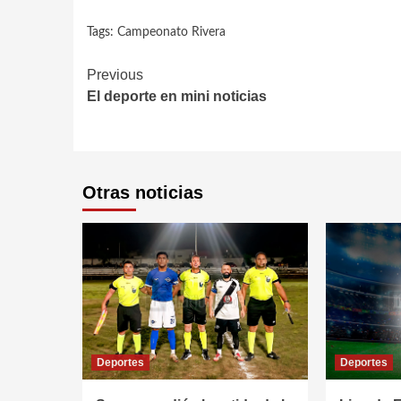
Tags:
Campeonato Rivera
Continue
Previous
El deporte en mini noticias
Reading
Otras noticias
Deportes
Deportes