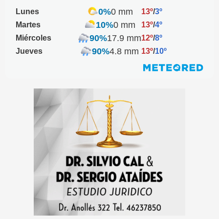
0%
0 mm
Lunes
13º
/
3º
10%
0 mm
Martes
13º
/
4º
90%
17.9 mm
Miércoles
12º
/
8º
90%
4.8 mm
Jueves
13º
/
10º