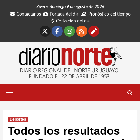
Saltar
Rivera, domingo 9 de agosto de 2026
al
Contáctanos
Portada del día
Pronóstico del tiempo
contenido
Cotización del día
X
Facebook
Instagram
RSS
Contáctano
Menú
primario
Deportes
Todos los resultados