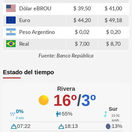
Dólar eBROU
39,50
41,00
Euro
44,20
49,18
Peso Argentino
0,02
0,20
Real
7,00
8,70
Fuente: Banco República
Estado del tiempo
Rivera
16º
/
3º
Sur
0%
55%
13-31
0 mm
km/h
07:22
18:13
13%