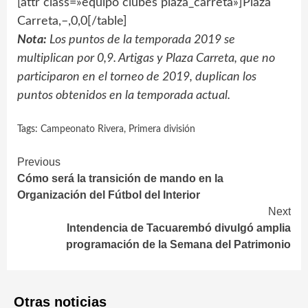
[attr class=»equipo clubes plaza_carreta»]Plaza
Carreta,–,0,0[/table]
Nota:
Los puntos de la temporada 2019 se
multiplican por 0,9. Artigas y Plaza Carreta, que no
participaron en el torneo de 2019, duplican los
puntos obtenidos en la temporada actual.
Tags:
Campeonato Rivera
,
Primera división
Continue
Previous
Cómo será la transición de mando en la
Reading
Organización del Fútbol del Interior
Next
Intendencia de Tacuarembó divulgó amplia
programación de la Semana del Patrimonio
Otras noticias