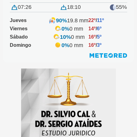
07:26
18:10
55%
90%
19.8 mm
Jueves
22º
/
11º
0%
0 mm
Viernes
14º
/
6º
10%
0 mm
Sábado
16º
/
5º
0%
0 mm
Domingo
16º
/
3º