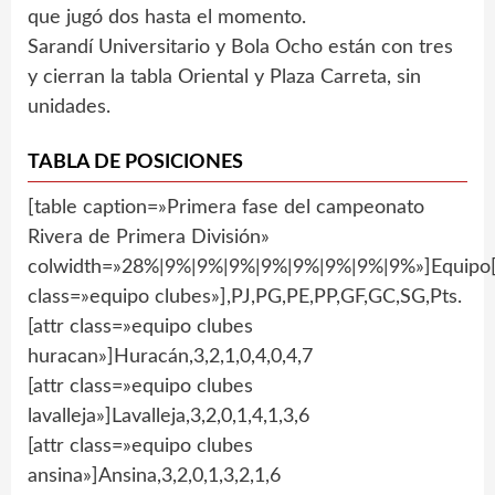
que jugó dos hasta el momento.
Sarandí Universitario y Bola Ocho están con tres
y cierran la tabla Oriental y Plaza Carreta, sin
unidades.
TABLA DE POSICIONES
[table caption=»Primera fase del campeonato
Rivera de Primera División»
colwidth=»28%|9%|9%|9%|9%|9%|9%|9%|9%»]Equipo[
class=»equipo clubes»],PJ,PG,PE,PP,GF,GC,SG,Pts.
[attr class=»equipo clubes
huracan»]Huracán,3,2,1,0,4,0,4,7
[attr class=»equipo clubes
lavalleja»]Lavalleja,3,2,0,1,4,1,3,6
[attr class=»equipo clubes
ansina»]Ansina,3,2,0,1,3,2,1,6