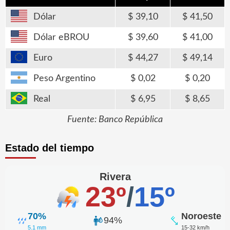
Dólar
39,10
41,50
Dólar eBROU
39,60
41,00
Euro
44,27
49,14
Peso Argentino
0,02
0,20
Real
6,95
8,65
Fuente: Banco República
Estado del tiempo
Rivera
23º
/
15º
70%
Noroeste
94%
5.1 mm
15-32 km/h