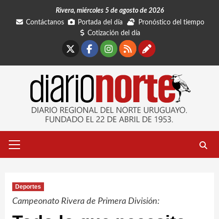
Saltar
Rivera, miércoles 5 de agosto de 2026
al
Contáctanos
Portada del día
Pronóstico del tiempo
contenido
Cotización del día
X
Facebook
Instagram
RSS
Contáctano
Menú
primario
Deportes
Campeonato Rivera de Primera División: