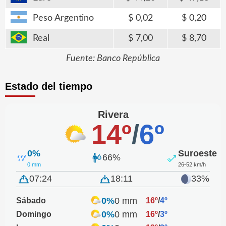
Peso Argentino
0,02
0,20
Real
7,00
8,70
Fuente: Banco República
Estado del tiempo
Rivera
14º
/
6º
0%
Suroeste
66%
0 mm
26-52 km/h
07:24
18:11
33%
0%
0 mm
Sábado
16º
/
4º
0%
0 mm
Domingo
16º
/
3º