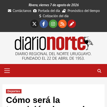
Saltar
Rivera, viernes 7 de agosto de 2026
al
Contáctanos
Portada del día
Pronóstico del tiempo
contenido
Cotización del día
X
Facebook
Instagram
RSS
Contáctano
Menú
primario
Deportes
Cómo será la