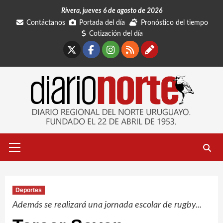
Saltar
Rivera, jueves 6 de agosto de 2026
al
Contáctanos
Portada del día
Pronóstico del tiempo
contenido
Cotización del día
X
Facebook
Instagram
RSS
Contáctano
Menú
primario
Deportes
Además se realizará una jornada escolar de rugby...