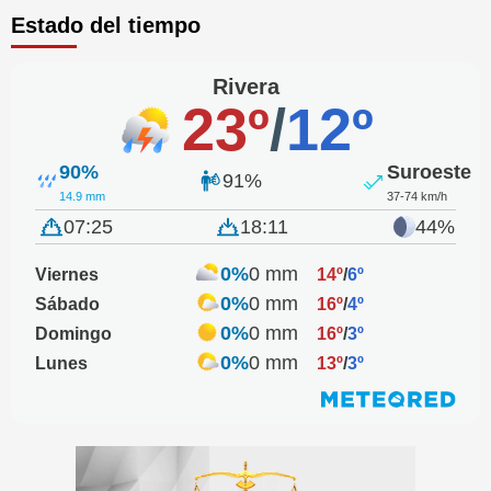
Estado del tiempo
Rivera
23º
/
12º
90%
Suroeste
91%
14.9 mm
37-74 km/h
07:25
18:11
44%
0%
0 mm
Viernes
14º
/
6º
0%
0 mm
Sábado
16º
/
4º
0%
0 mm
Domingo
16º
/
3º
0%
0 mm
Lunes
13º
/
3º