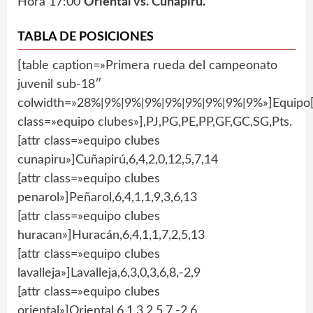
Hora 17:00
Oriental vs. Cuñapirú.
TABLA DE POSICIONES
[table caption=»Primera rueda del campeonato
juvenil sub-18″
colwidth=»28%|9%|9%|9%|9%|9%|9%|9%|9%»]Equipo[
class=»equipo clubes»],PJ,PG,PE,PP,GF,GC,SG,Pts.
[attr class=»equipo clubes
cunapiru»]Cuñapirú,6,4,2,0,12,5,7,14
[attr class=»equipo clubes
penarol»]Peñarol,6,4,1,1,9,3,6,13
[attr class=»equipo clubes
huracan»]Huracán,6,4,1,1,7,2,5,13
[attr class=»equipo clubes
lavalleja»]Lavalleja,6,3,0,3,6,8,-2,9
[attr class=»equipo clubes
oriental»]Oriental,6,1,3,2,5,7,-2,6