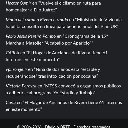
Hector Osmir
en
Vuelve el ciclismo en ruta para
homenajear a Elio Juárez
Maria del carmen Rivero Luzardo
en
Ministerio de Vivienda
habilita consulta en línea para beneficiarios del Plan UR
Pablo Jesus Pereira Pombo
en
Cronograma de la 19ª
Marcha a Masoller “A caballo por Aparicio”
CARLA
en
El Hogar de Ancianos de Rivera tiene 61
internos en este momento
vpirrongelli
en
Niña de dos años está “estable y
recuperándose” tras intoxicación por cocaína
Victoria Pereyra
en
MTSS convocó a organismos públicos
a adherirse al programa Yo Estudio y Trabajo
Carla
en
El Hogar de Ancianos de Rivera tiene 61 internos
en este momento
© 2006-2026
Diario NORTE
Derechos reservados.