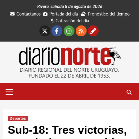
Saltar
Rivera, sábado 8 de agosto de 2026
al
Contáctanos
Portada del día
Pronóstico del tiempo
contenido
Cotización del día
X
Facebook
Instagram
RSS
Contáctano
Menú
primario
Deportes
Sub-18: Tres victorias,