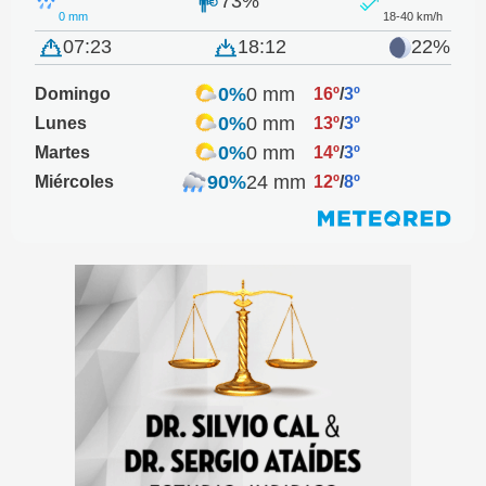
73%
0 mm
18-40 km/h
07:23
18:12
22%
0%
0 mm
Domingo
16º
/
3º
0%
0 mm
Lunes
13º
/
3º
0%
0 mm
Martes
14º
/
3º
90%
24 mm
Miércoles
12º
/
8º