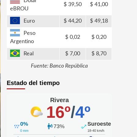
Dólar
39,50
41,00
eBROU
Euro
44,20
49,18
Peso
0,02
0,20
Argentino
Real
7,00
8,70
Fuente: Banco República
Estado del tiempo
Rivera
16º
/
4º
0%
Suroeste
73%
0 mm
18-40 km/h