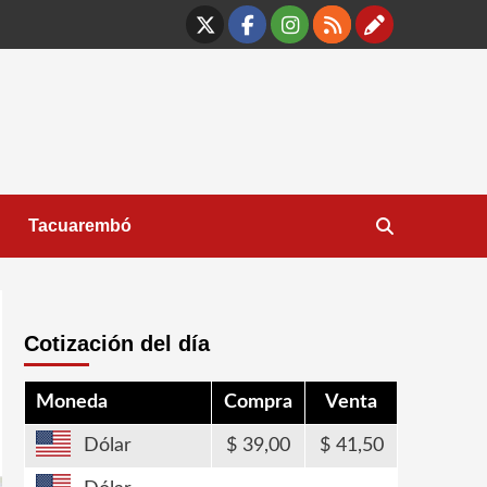
X
Facebook
Instagram
RSS
Contáct
Tacuarembó
Cotización del día
Moneda
Compra
Venta
Dólar
39,00
41,50