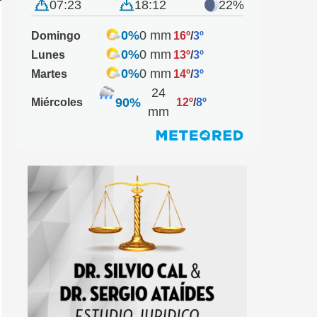
07:23
18:12
22%
0%
0 mm
Domingo
16º
/
3º
0%
0 mm
Lunes
13º
/
3º
0%
0 mm
Martes
14º
/
3º
24
90%
Miércoles
12º
/
8º
mm