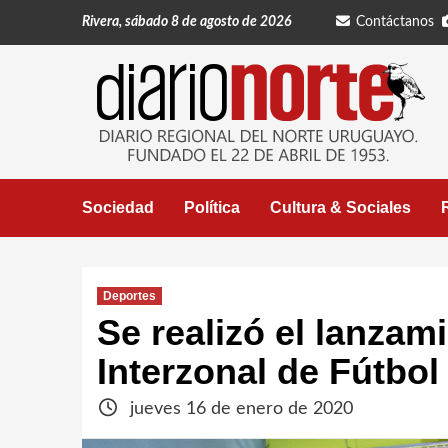
Saltar
Rivera, sábado 8 de agosto de 2026
Contáctanos
al
contenido
Sociedad
Política
Cultura & Sociales
Deportes
Se realizó el lanza
Interzonal de Fútbol
jueves 16 de enero de 2020