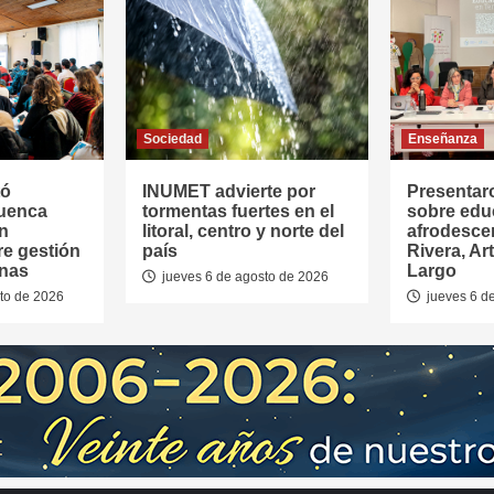
Sociedad
Enseñanza
tó
INUMET advierte por
Presentar
Cuenca
tormentas fuertes en el
sobre edu
en
litoral, centro y norte del
afrodesce
re gestión
país
Rivera, Ar
anas
Largo
jueves 6 de agosto de 2026
to de 2026
jueves 6 d