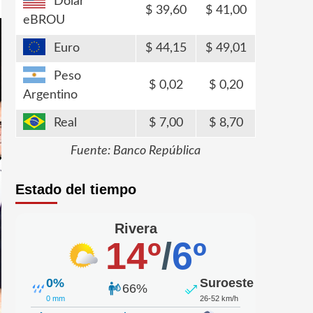
Dólar
39,60
41,00
eBROU
Euro
44,15
49,01
Peso
0,02
0,20
Argentino
Real
7,00
8,70
Fuente: Banco República
Estado del tiempo
Rivera
14º
/
6º
0%
Suroeste
66%
0 mm
26-52 km/h