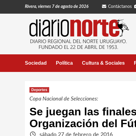
Saltar
Rivera, viernes 7 de agosto de 2026
Contáctanos
al
contenido
Sociedad
Política
Cultura & Sociales
Deportes
Copa Nacional de Selecciones:
Se juegan las finale
Organización del Fút
sábado 27 de febrero de 2016