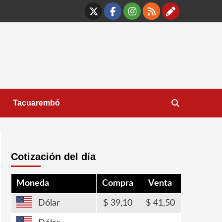
X
Facebook
Instagram
RSS
Contáct
Tacuarembó
Cotización del día
Moneda
Compra
Venta
Dólar
39,10
41,50