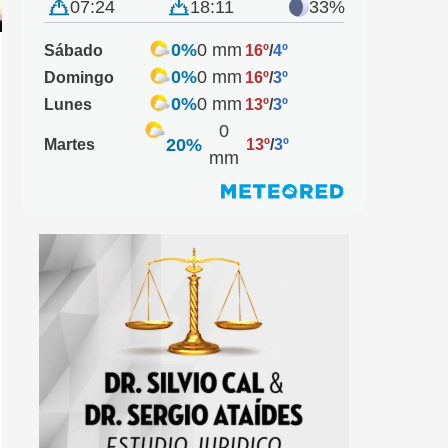
07:24
18:11
33%
0%
0 mm
Sábado
16º
/
4º
0%
0 mm
Domingo
16º
/
3º
0%
0 mm
Lunes
13º
/
3º
0
20%
Martes
13º
/
3º
mm